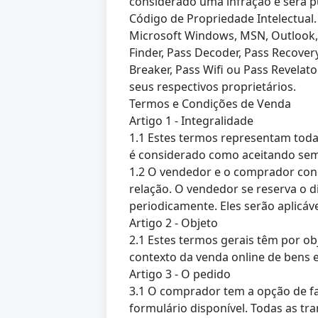
considerado uma infração e será p
Código de Propriedade Intelectual.
Microsoft Windows, MSN, Outlook, H
Finder, Pass Decoder, Pass Recovery
Breaker, Pass Wifi ou Pass Revelat
seus respectivos proprietários.
Termos e Condições de Venda
Artigo 1 - Integralidade
1.1 Estes termos representam toda
é considerado como aceitando sem
1.2 O vendedor e o comprador co
relação. O vendedor se reserva o d
periodicamente. Eles serão aplicá
Artigo 2 - Objeto
2.1 Estes termos gerais têm por obj
contexto da venda online de bens 
Artigo 3 - O pedido
3.1 O comprador tem a opção de faz
formulário disponível. Todas as t