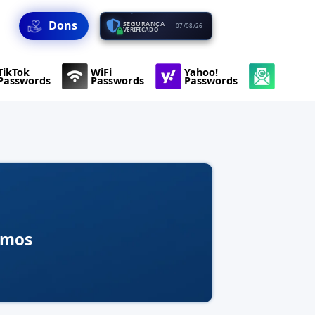
Dons
SEGURANÇA
07/08/26
VERIFICADO
TikTok
WiFi
Yahoo!
Passwords
Passwords
Passwords
imos