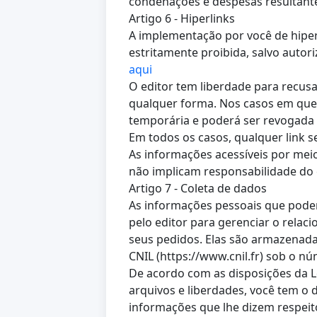
condenações e despesas resultant
Artigo 6 - Hiperlinks
A implementação por você de hiperl
estritamente proibida, salvo autoriz
aqui
O editor tem liberdade para recusar
qualquer forma. Nos casos em que 
temporária e poderá ser revogada a
Em todos os casos, qualquer link s
As informações acessíveis por meio 
não implicam responsabilidade do 
Artigo 7 - Coleta de dados
As informações pessoais que podem 
pelo editor para gerenciar o relac
seus pedidos. Elas são armazenadas
CNIL (https://www.cnil.fr) sob o n
De acordo com as disposições da Lei
arquivos e liberdades, você tem o di
informações que lhe dizem respeit