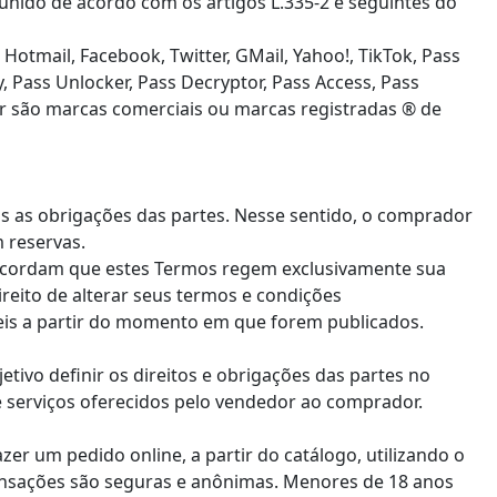
unido de acordo com os artigos L.335-2 e seguintes do
otmail, Facebook, Twitter, GMail, Yahoo!, TikTok, Pass
, Pass Unlocker, Pass Decryptor, Pass Access, Pass
or são marcas comerciais ou marcas registradas ® de
s as obrigações das partes. Nesse sentido, o comprador
 reservas.
ncordam que estes Termos regem exclusivamente sua
ireito de alterar seus termos e condições
veis a partir do momento em que forem publicados.
etivo definir os direitos e obrigações das partes no
e serviços oferecidos pelo vendedor ao comprador.
er um pedido online, a partir do catálogo, utilizando o
ransações são seguras e anônimas. Menores de 18 anos