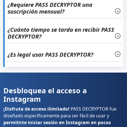
del dinero de 30 días, lo que te permite probar la
¿Requiere PASS DECRYPTOR una
aplicación sin riesgos.
Envíanos
un correo electrónico
suscripción mensual?
para obtener un reembolso inmediato si no funciona.
No, PASS DECRYPTOR no requiere suscripción mensual.
Es una compra única sin tarifas recurrentes.
¿Cuánto tiempo se tarda en recibir PASS
DECRYPTOR?
La descarga de PASS DECRYPTOR es inmediata tras el
pago. No hay período de espera para comenzar a usar
¿Es legal usar PASS DECRYPTOR?
la aplicación.
La legalidad de la aplicación depende de cómo se utilice.
Es fundamental usar PASS DECRYPTOR de forma legal,
respetando la privacidad y las leyes de tu país.
Desbloquea el acceso a
Instagram
¡Disfruta de acceso ilimitado!
PASS DECRYPTOR fue
diseñado específicamente para ser fácil de usar y
permitirte iniciar sesión en Instagram en pocos