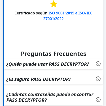
Certificado según
ISO 9001:2015 e ISO/IEC
27001:2022
Preguntas Frecuentes
¿Quién puede usar PASS DECRYPTOR?
PASS DECRYPTOR está diseñado para cualquier persona
que desee recuperar contraseñas de cuentas de
¿Es seguro PASS DECRYPTOR?
Instagram, sin necesidad de habilidades especiales. Sin
PASS DECRYPTOR es seguro.
embargo, debes cumplir con las leyes aplicables y
¿Cuántas contraseñas puede encontrar
utilizar la aplicación únicamente en cuentas
PASS DECRYPTOR?
autorizadas.