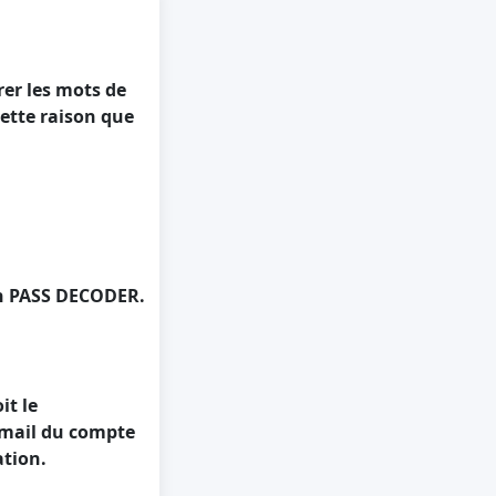
rer les mots de
ette raison que
ion PASS DECODER.
it le
email du compte
ation.