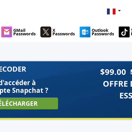
GMail
X
Outlook
Passwords
Passwords
Passwords
DECODER
$99.00
d'accéder à
OFFRE 
pte Snapchat ?
ESS
ÉLÉCHARGER