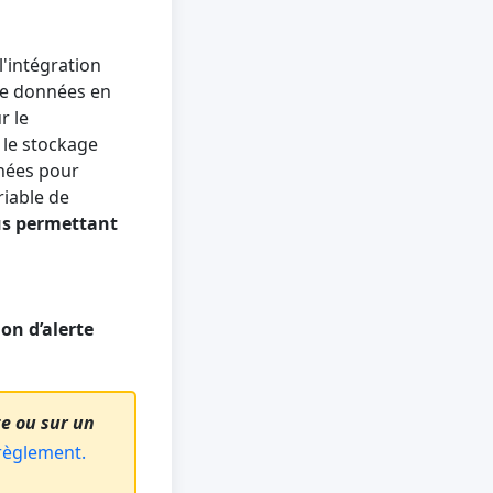
'intégration
 de données en
r le
 le stockage
nnées pour
riable de
ous permettant
on d’alerte
te ou sur un
règlement.