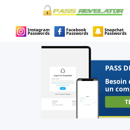
Instagram
Facebook
Snapchat
Passwords
Passwords
Passwords
PASS 
Besoin 
un com
T