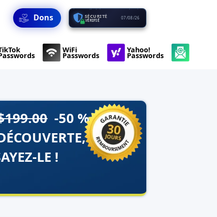
Dons
SÉCURITÉ
07/08/26
VÉRIFIÉ
TikTok
WiFi
Yahoo!
Passwords
Passwords
Passwords
$199.00
-50 %
DÉCOUVERTE,
AYEZ-LE !