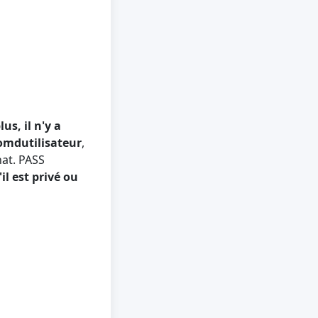
us, il n'y a
mdutilisateur
,
at. PASS
l est privé ou