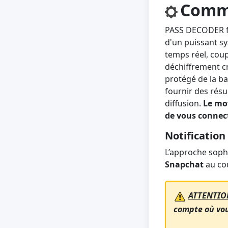
Comme
PASS DECODER fo
d'un puissant sy
temps réel, coup
déchiffrement cr
protégé de la b
fournir des résul
diffusion.
Le mot
de vous connec
Notification 
L’approche sop
Snapchat
au co
ATTENTIO
compte où vous