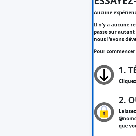
ESSAYEZ
Aucune expérience
Il n'y a aucune r
passe sur autant 
nous l'avons déve
Pour commencer à l
1. 
Cliquez
2. 
Laissez
@nomdut
que vou