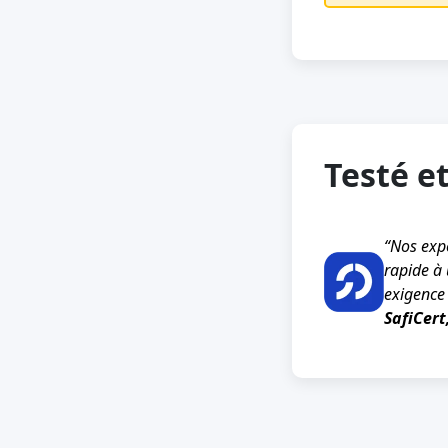
Testé e
“Nos expe
rapide à 
exigence 
SafiCert