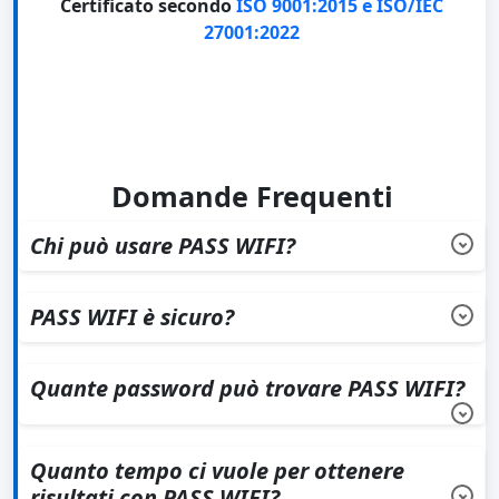
Certificato secondo
ISO 9001:2015 e ISO/IEC
27001:2022
Domande Frequenti
Chi può usare PASS WIFI?
PASS WIFI può essere utilizzato da chiunque desideri
accedere a reti WiFi per le quali dispone
PASS WIFI è sicuro?
dell'autorizzazione.
Sì, PASS WIFI è sicuro da usare.
Quante password può trovare PASS WIFI?
PASS WIFI non ha limiti d'uso e può recuperare
tutte le password WiFi necessarie.
Quanto tempo ci vuole per ottenere
risultati con PASS WIFI?