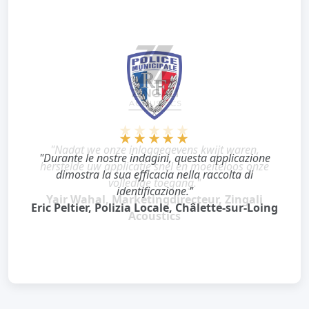
★★★★★
"Nadat we onze inloggegevens kwijt waren,
herstelde uw applicatie snel en moeiteloos onze
volledige toegang."
Yair Wahal, Marketingdirecteur, Zingali
Acoustics