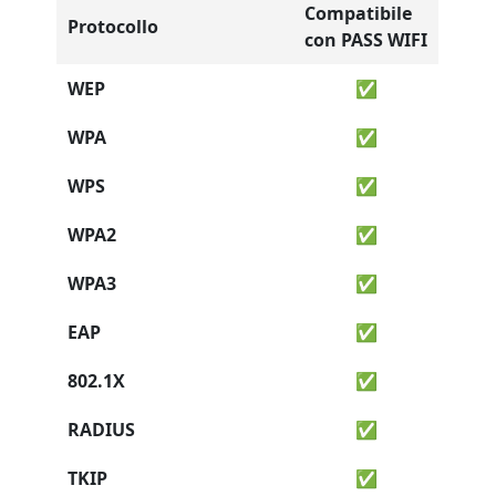
Compatibile
Protocollo
con PASS WIFI
WEP
✅
WPA
✅
WPS
✅
WPA2
✅
WPA3
✅
EAP
✅
802.1X
✅
RADIUS
✅
TKIP
✅