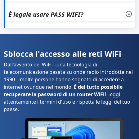
Il download è immediato dopo il pagamento—non c'è
alcun periodo di attesa.
È legale usare PASS WIFI?
La legalità dell'uso di PASS WIFI dipende dalla tua
posizione e da come lo utilizzi. Rispetta sempre le leggi
locali riguardanti l'accesso alle reti WiFi.
Sblocca l'accesso alle reti WiFi
Dall'avvento del WiFi—una tecnologia di
telecomunicazione basata su onde radio introdotta nel
1990—molte persone hanno sognato di accedere a
internet ovunque nel mondo.
È del tutto possibile
recuperare la password di un router WiFi!
Leggi
attentamente i termini d'uso e rispetta le leggi del tuo
paese.